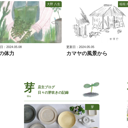
大野 八生
稲垣 
：2024.05.08
更新日：2024.05.05
の体力
カマヤの風景から
店主ブログ
日々の芽吹きの記録
芽