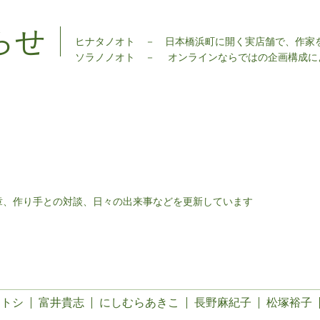
らせ
ヒナタノオト － 日本橋浜町に開く実店舗で、作家
ソラノノオト － オンラインならではの企画構成によ
章、作り手との対談、日々の出来事などを更新しています
カトシ
富井貴志
にしむらあきこ
長野麻紀子
松塚裕子