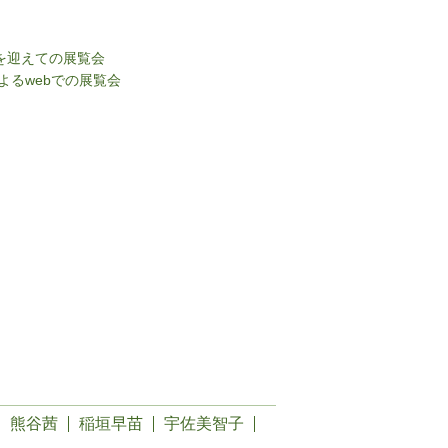
を迎えての展覧会
るwebでの展覧会
熊谷茜
稲垣早苗
宇佐美智子