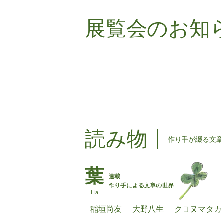
展覧会のお知
読み物
作り手が綴る文
連載
作り手による文章の世界
稲垣尚友
大野八生
クロヌマタ