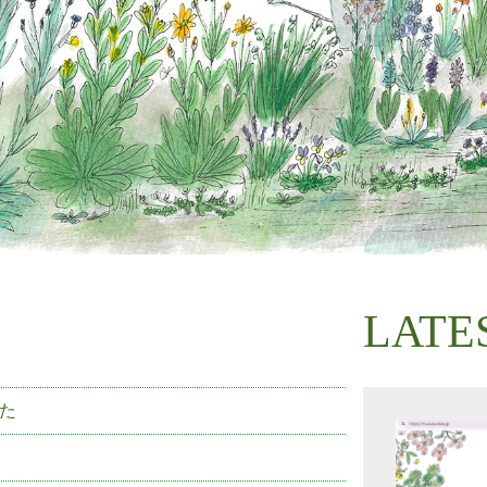
LATE
した