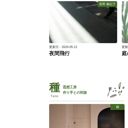
長野 麻紀子
更新日：2024.05.12
更新日
夜間飛行
庭
思想工房
作り手との対談
種