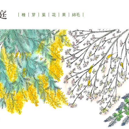
種
芽
葉
花
果
綿毛