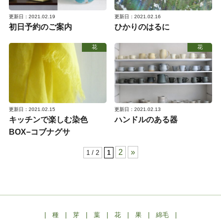
更新日：2021.02.19
更新日：2021.02.16
初日予約のご案内
ひかりのはるに
花
花
更新日：2021.02.15
更新日：2021.02.13
キッチンで楽しむ染色
ハンドルのある器
BOX−コブナグサ
2
»
1 / 2
1
|
種
|
芽
|
葉
|
花
|
果
|
綿毛
|