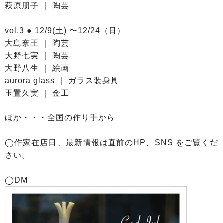
萩原朋子 ｜ 陶芸
vol.3 ● 12/9(土) 〜12/24（日）
大島奈王 ｜ 陶芸
大野七実 ｜ 陶芸
大野八生 ｜ 絵画
aurora glass ｜ ガラス装身具
玉置久実 ｜ 金工
ほか・・・全国の作り手から
◯作家在店日、最新情報は直前のHP、SNS をご覧くだ
さい。
◯DM