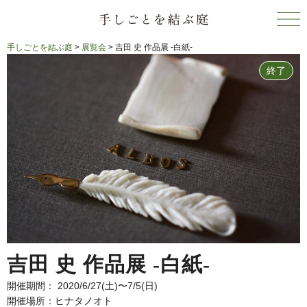
手しごとを結ぶ庭
>
展覧会
>
吉田 史 作品展 -白紙-
終了
吉田 史 作品展 -白紙-
開催期間： 2020/6/27(土)〜7/5(日)
開催場所：ヒナタノオト