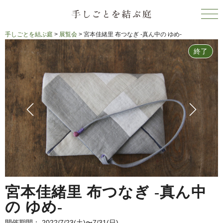
手しごとを結ぶ庭
>
展覧会
>
宮本佳緒里 布つなぎ -真ん中の ゆめ-
終了
宮本佳緒里 布つなぎ -真ん中
の ゆめ-
開催期間： 2022/7/23(土)〜7/31(日)