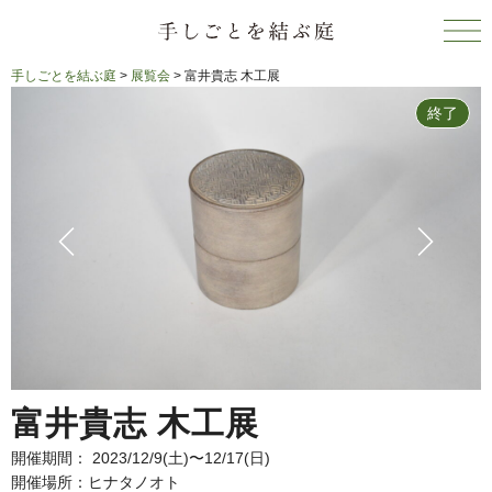
手しごとを結ぶ庭
>
展覧会
>
富井貴志 木工展
終了
富井貴志 木工展
開催期間： 2023/12/9(土)〜12/17(日)
開催場所：ヒナタノオト