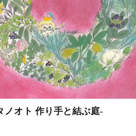
タノオト 作り手と結ぶ庭-