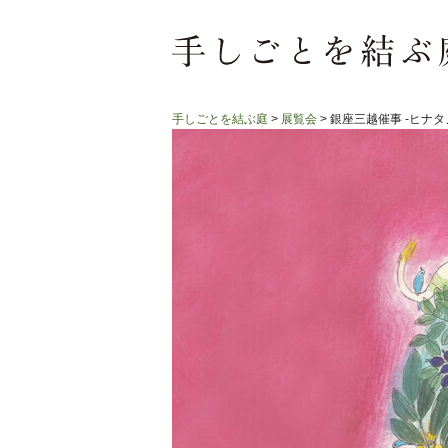
手しごとを結ぶ庭
>
展覧会
>
銀座三越催事 -ヒナタ