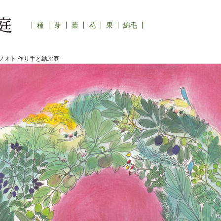
種
芽
葉
花
果
綿毛
ノオト 作り手と結ぶ庭-