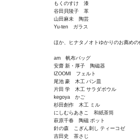
もくのすけ 漆
谷田貝陵子 革
山田麻未 陶芸
Yu-ten ガラス
ほか、ヒナタノオトゆかりのお薦めの
am 帆布バッグ
安齋 新・厚子 陶磁器
IZOOMI フェルト
尾池 豪 木工 パン皿
片田 学 木工 サラダボウル
kegoya かご
杉田創作 木工 ミル
にしむらあきこ 和紙茶筒
萩原千春 陶磁 ポット
針の森 こぎん刺し ティーコゼ
吉田史 茶さじ