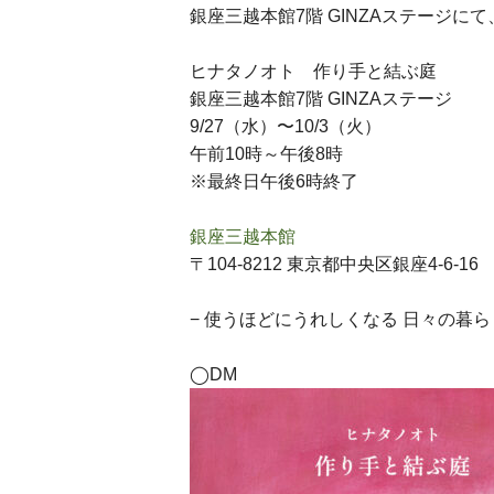
銀座三越本館7階 GINZAステージ
ヒナタノオト 作り手と結ぶ庭
銀座三越本館7階 GINZAステージ
9/27（水）〜10/3（火）
午前10時～午後8時
※最終日午後6時終了
銀座三越本館
〒104-8212 東京都中央区銀座4-6-16
− 使うほどにうれしくなる 日々の暮ら
◯DM