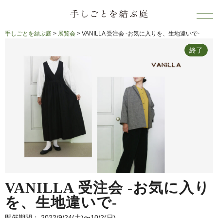
手しごとを結ぶ庭
>
展覧会
>
VANILLA 受注会 -お気に入りを、生地違いで-
終了
VANILLA 受注会 -お気に入り
を、生地違いで-
開催期間： 2022/9/24(土)〜10/2(日)