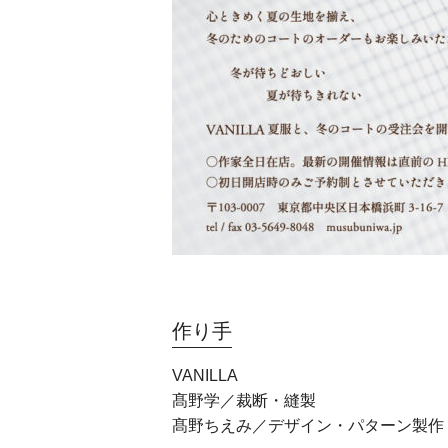
作り手
VANILLA
髙野学／裁断・縫製
髙野ちえみ／デザイン・パターン製作