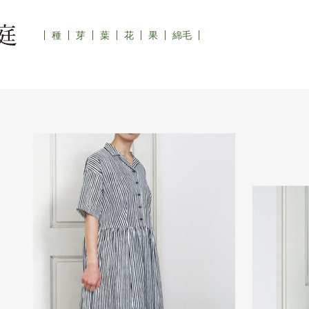
種
芽
葉
花
果
綿毛