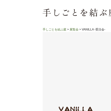
手しごとを結ぶ庭
>
展覧会
>
VANILLA -受注会-