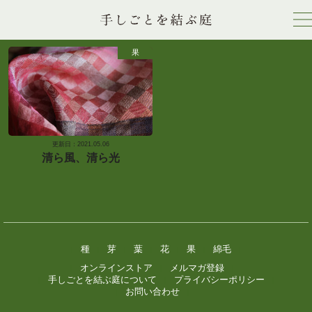
果
更新日：2021.05.06
清ら風、清ら光
種
芽
葉
花
果
綿毛
|
|
|
|
|
|
|
オンラインストア
メルマガ登録
|
|
|
手しごとを結ぶ庭について
プライバシーポリシー
|
|
|
お問い合わせ
|
|