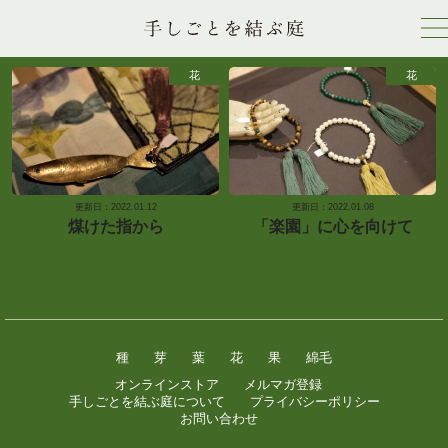
花
花
更新日：2022.01.12
更新日：2022.01.08
煤けた指から
「楽園」に心を向けて
種
芽
葉
花
果
綿毛
|
|
|
|
|
|
|
オンラインストア
メルマガ登録
|
|
|
手しごとを結ぶ庭について
プライバシーポリシー
|
|
|
お問い合わせ
|
|