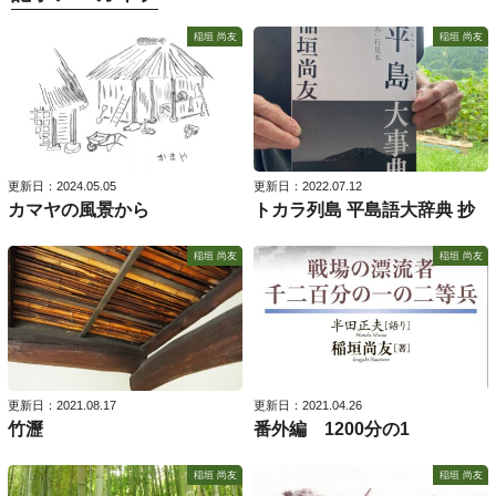
稲垣 尚友
稲垣 尚友
更新日：2024.05.05
更新日：2022.07.12
カマヤの風景から
トカラ列島 平島語大辞典 抄
稲垣 尚友
稲垣 尚友
更新日：2021.08.17
更新日：2021.04.26
竹瀝
番外編 1200分の1
稲垣 尚友
稲垣 尚友