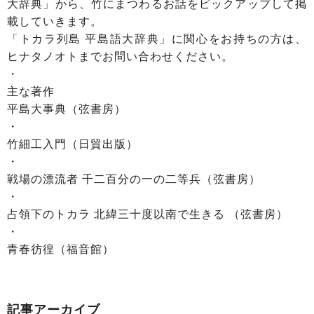
大辞典」から、竹にまつわるお話をピックアップして掲
載していきます。
「トカラ列島 平島語大辞典」に関心をお持ちの方は、
ヒナタノオトまでお問い合わせください。
・
主な著作
平島大事典（弦書房）
・
竹細工入門（日貿出版）
・
戦場の漂流者 千二百分の一の二等兵（弦書房）
・
占領下のトカラ 北緯三十度以南で生きる （弦書房）
・
青春彷徨（福音館）
記事アーカイブ