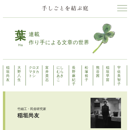
連載
作り手による文章の世界
稲
大
クロヌ
富
にし
長
松
熊
稲
宇
垣
野
マタカ
井
むら
野
塚
谷
垣
佐
尚
八
トシ
貴
あき
麻
裕
茜
早
美
友
生
志
こ
紀
子
苗
智
子
子
竹細工・民俗研究家
稲垣尚友