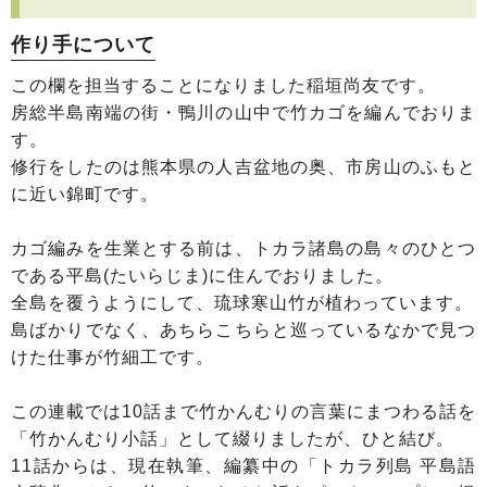
作り手について
この欄を担当することになりました稲垣尚友です。
房総半島南端の街・鴨川の山中で竹カゴを編んでおりま
す。
修行をしたのは熊本県の人吉盆地の奥、市房山のふもと
に近い錦町です。
カゴ編みを生業とする前は、トカラ諸島の島々のひとつ
である平島(たいらじま)に住んでおりました。
全島を覆うようにして、琉球寒山竹が植わっています。
島ばかりでなく、あちらこちらと巡っているなかで見つ
けた仕事が竹細工です。
この連載では10話まで竹かんむりの言葉にまつわる話を
「竹かんむり小話」として綴りましたが、ひと結び。
11話からは、現在執筆、編纂中の「トカラ列島 平島語