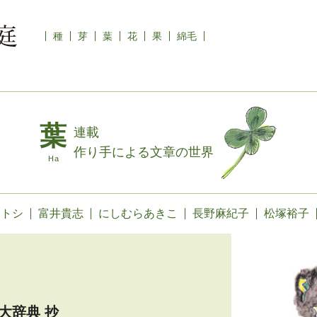
種
芽
葉
花
果
綿毛
連載
作り手による文章の世界
カトシ
富井貴志
にしむらあきこ
長野麻紀子
松塚裕子
大辞典 抄