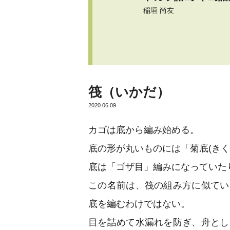
稲垣 尚友
筏（いかだ
2020.06.09
カゴは底から編み始める。
底の形が丸いものには「菊底(きくぞ
底は「ゴザ目」編みになっていた
この名前は、筏の組み方に似てい
底を編むわけではない。
目を詰めて水漏れを防ぎ、舟とし