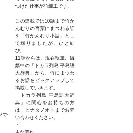
つけた仕事が竹細工です。
この連載では10話まで竹か
んむりの言葉にまつわる話
を「竹かんむり小話」とし
て綴りましたが、ひと結
び。
11話からは、現在執筆、編
纂中の「トカラ列島 平島語
大辞典」から、竹にまつわ
るお話をピックアップして
掲載していきます。
「トカラ列島 平島語大辞
典」に関心をお持ちの方
は、ヒナタノオトまでお問
がで
い合わせください。
・
主な著作