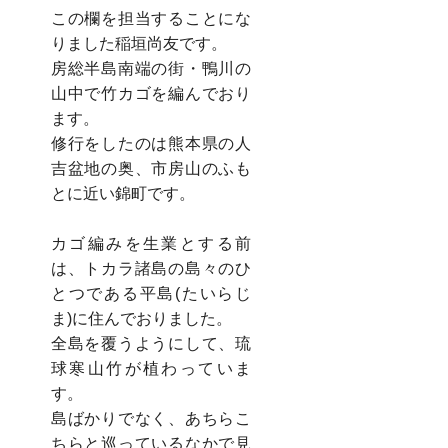
この欄を担当することにな
りました稲垣尚友です。
房総半島南端の街・鴨川の
山中で竹カゴを編んでおり
ます。
修行をしたのは熊本県の人
吉盆地の奥、市房山のふも
とに近い錦町です。
カゴ編みを生業とする前
は、トカラ諸島の島々のひ
とつである平島(たいらじ
ま)に住んでおりました。
全島を覆うようにして、琉
球寒山竹が植わっていま
す。
島ばかりでなく、あちらこ
ちらと巡っているなかで見