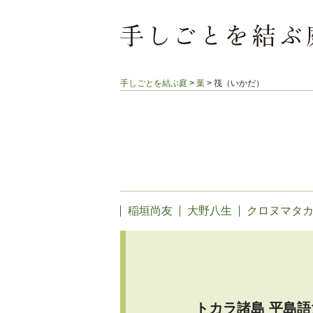
手しごとを結ぶ庭
>
葉
>
筏（いかだ）
稲垣尚友
大野八生
クロヌマタ
トカラ諸島 平島語