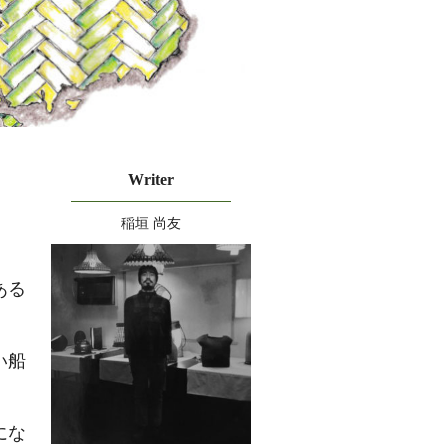
Writer
稲垣 尚友
ある
い船
にな