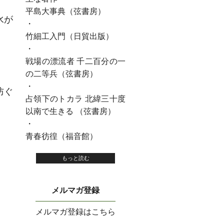
平島大事典（弦書房）
水が
・
竹細工入門（日貿出版）
・
戦場の漂流者 千二百分の一
の二等兵（弦書房）
・
防ぐ
占領下のトカラ 北緯三十度
以南で生きる （弦書房）
・
青春彷徨（福音館）
もっと読む
メルマガ登録
メルマガ登録はこちら