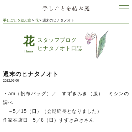
手しごとを結ぶ庭
>
花
>
週末のヒナタノオト
スタッフブログ
ヒナタノオト日誌
週末のヒナタノオト
2022.05.06
・am（帆布バッグ）／ すずきみき（服） ミシンの
調べ
～5／15（日）（会期延長となりました）
作家在店日 5／8（日）すずきみきさん