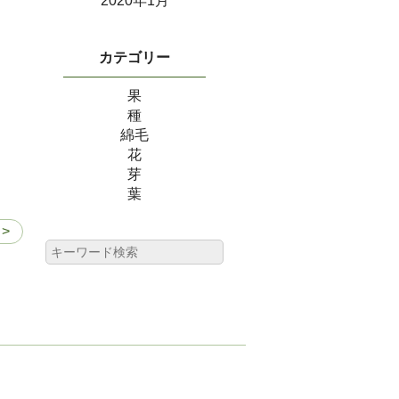
2020年1月
カテゴリー
果
種
綿毛
花
芽
葉
>