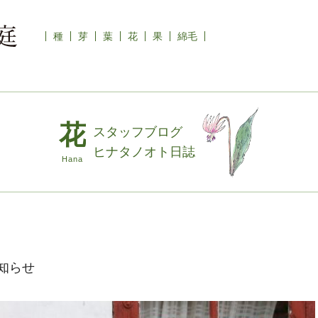
種
芽
葉
花
果
綿毛
スタッフブログ
ヒナタノオト日誌
お知らせ