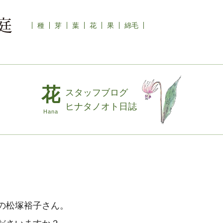
種
芽
葉
花
果
綿毛
スタッフブログ
ヒナタノオト日誌
の松塚裕子さん。