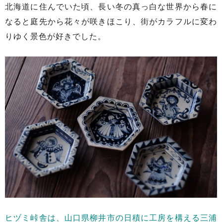
北海道に住んでいた頃、長い冬の真っ白な世界から春に
なると庭先から花々が咲きほこり、街がカラフルに変わ
りゆく景色が好きでした。
ヒヅミ峠舎は、山口県柳井市の日積に工房を構える三浦