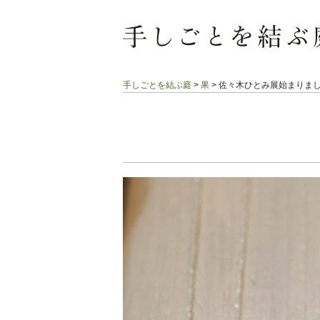
手しごとを結ぶ庭
>
果
>
佐々木ひとみ展始まりま