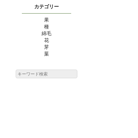
カテゴリー
果
種
綿毛
花
芽
葉