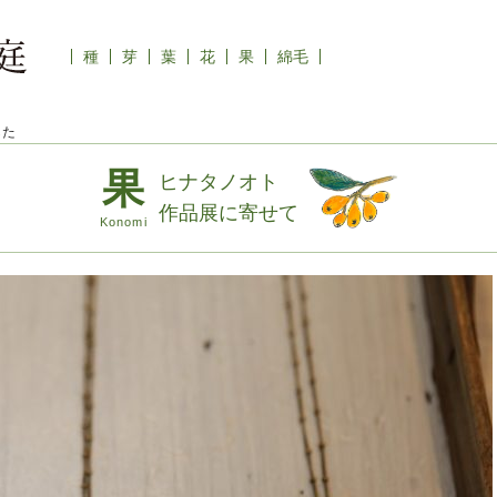
種
芽
葉
花
果
綿毛
した
ヒナタノオト
作品展に寄せて