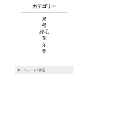
カテゴリー
果
種
綿毛
花
芽
葉