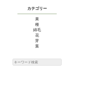
カテゴリー
果
種
綿毛
花
芽
葉