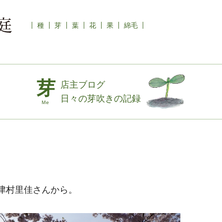
種
芽
葉
花
果
綿毛
店主ブログ
日々の芽吹きの記録
津村里佳さんから。