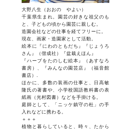
大野八生（おおの やよい）
千葉県生まれ。園芸の好きな祖父のも
と、子どもの頃から園芸に親しむ。
造園会社などの仕事を経てフリーに。
現在、画家・造園家として活動。
絵本に『にわのともだち』『じょうろ
さん』（偕成社）『盆栽えほん』
『ハーブをたのしむ絵本』（あすなろ
書房）、『みんなの園芸店』（福音館
書店）.
ほかに、多数の装画の仕事と、日高敏
隆氏の著書や、小学校国語教科書の表
紙画（光村図書）などを手掛ける。
庭師として、「ニッケ鎮守の杜」の手
入れなどに携わる。
＋＋＋
植物と暮らしていると、時々、たから