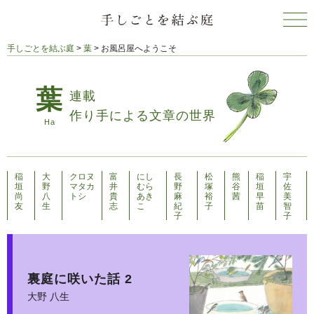
手しごとを結ぶ庭
>
葉
>
お風呂屋へようこそ
連載
作り手による文章の世界
稲
大
クロヌ
富
にし
長
松
熊
稲
宇
垣
野
マタカ
井
むら
野
塚
谷
垣
佐
尚
八
トシ
貴
あき
麻
裕
茜
早
美
友
生
志
こ
紀
子
苗
智
子
子
裏庭に咲いた話 2
大野 八生