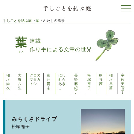
手しごとを結ぶ庭
>
葉
>
わたしの風景
連載
作り手による文章の世界
稲
大
クロヌ
富
にし
長
松
熊
稲
宇
垣
野
マタカ
井
むら
野
塚
谷
垣
佐
尚
八
トシ
貴
あき
麻
裕
茜
早
美
友
生
志
こ
紀
子
苗
智
子
子
みちくさドライブ
松塚 裕子