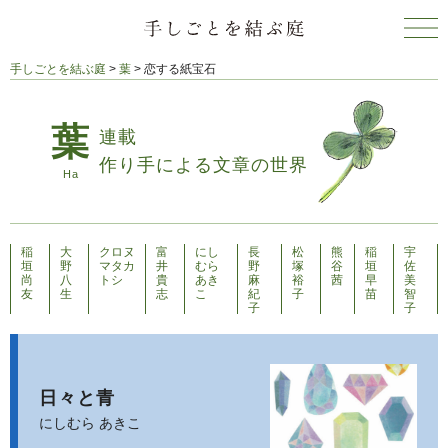
手しごとを結ぶ庭
>
葉
>
恋する紙宝石
連載
作り手による文章の世界
稲
大
クロヌ
富
にし
長
松
熊
稲
宇
垣
野
マタカ
井
むら
野
塚
谷
垣
佐
尚
八
トシ
貴
あき
麻
裕
茜
早
美
友
生
志
こ
紀
子
苗
智
子
子
日々と青
にしむら あきこ