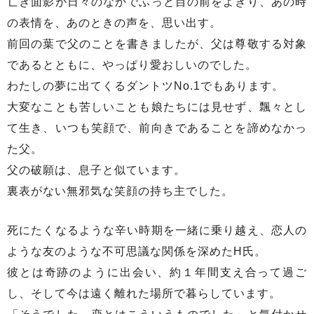
亡き面影が日々のなかでふっと目の前をよぎり、あの時
の表情を、あのときの声を、思い出す。
前回の葉で父のことを書きましたが、父は尊敬する対象
であるとともに、やっぱり愛おしいのでした。
わたしの夢に出てくるダントツNo.1でもあります。
大変なことも苦しいことも娘たちには見せず、飄々とし
て生き、いつも笑顔で、前向きであることを諦めなかっ
た父。
父の破願は、息子と似ています。
裏表がない無邪気な笑顔の持ち主でした。
死にたくなるような辛い時期を一緒に乗り越え、恋人の
ような友のような不可思議な関係を深めたH氏。
彼とは奇跡のように出会い、約１年間支え合って過ご
し、そして今は遠く離れた場所で暮らしています。