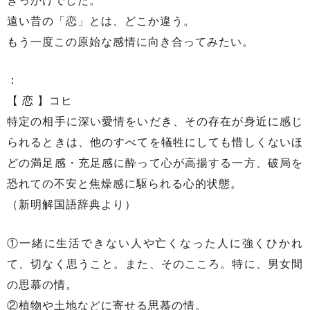
きっかけでした。
遠い昔の「恋」とは、どこか違う。
もう一度この原始な感情に向き合ってみたい。
：
【 恋 】コヒ
特定の相手に深い愛情をいだき、その存在が身近に感じ
られるときは、他のすべてを犠牲にしても惜しくないほ
どの満足感・充足感に酔って心が高揚する一方、破局を
恐れての不安と焦燥感に駆られる心的状態。
（新明解国語辞典より）
①一緒に生活できない人や亡くなった人に強くひかれ
て、切なく思うこと。また、そのこころ。特に、男女間
の思慕の情。
②植物や土地などに寄せる思慕の情。