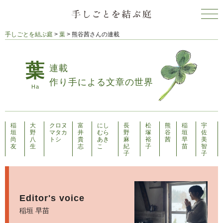
手しごとを結ぶ庭
>
葉
>
熊谷茜さんの連載
連載
作り手による文章の世界
稲
大
クロヌ
富
にし
長
松
熊
稲
宇
垣
野
マタカ
井
むら
野
塚
谷
垣
佐
尚
八
トシ
貴
あき
麻
裕
茜
早
美
友
生
志
こ
紀
子
苗
智
子
子
Editor's voice
稲垣 早苗