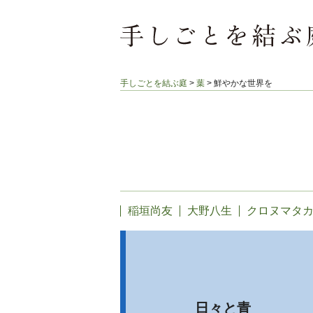
手しごとを結ぶ庭
>
葉
>
鮮やかな世界を
稲垣尚友
大野八生
クロヌマタ
日々と青