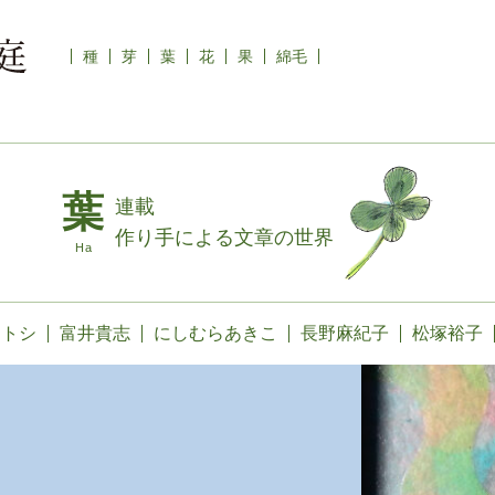
種
芽
葉
花
果
綿毛
連載
作り手による文章の世界
カトシ
富井貴志
にしむらあきこ
長野麻紀子
松塚裕子