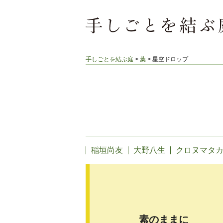
手しごとを結ぶ庭
>
葉
>
星空ドロップ
稲垣尚友
大野八生
クロヌマタ
素のままに