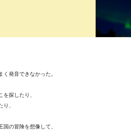
まく発音できなかった。
こを探したり、
たり、
、
王国の冒険を想像して、