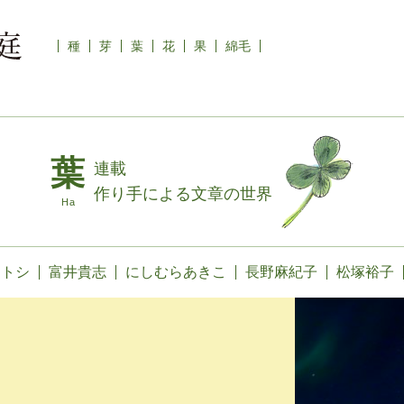
種
芽
葉
花
果
綿毛
連載
作り手による文章の世界
カトシ
富井貴志
にしむらあきこ
長野麻紀子
松塚裕子