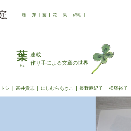
種
芽
葉
花
果
綿毛
連載
作り手による文章の世界
カトシ
富井貴志
にしむらあきこ
長野麻紀子
松塚裕子