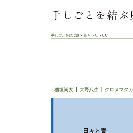
手しごとを結ぶ庭
>
葉
>
うたうたい
稲垣尚友
大野八生
クロヌマタ
日々と青