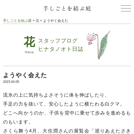
手しごとを結ぶ庭
>
花
>
ようやく会えた
スタッフブログ
ヒナタノオト日誌
ようやく会えた
2023.04.05
流氷の上に気持ちよさそうに体を伸ばしたり、
手足の力を抜いて、安心したように横たわる白クマ。
どこへ向かうのか、子供を背中に乗せて歩みを進めるも
のもいます。
さくら舞う4月、大住潤さんの展覧会「巡りあえたさき