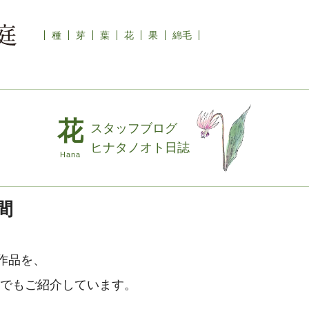
種
芽
葉
花
果
綿毛
スタッフブログ
ヒナタノオト日誌
間
作品を、
でもご紹介しています。