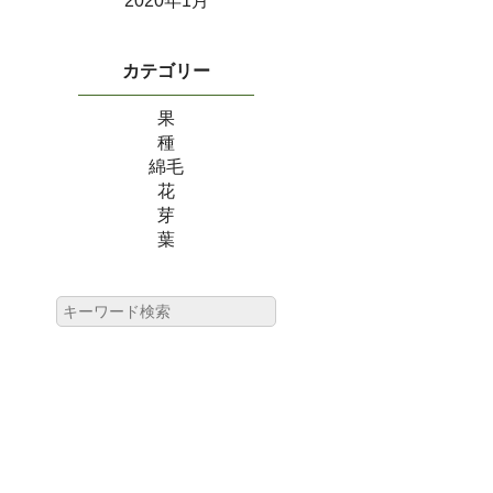
2020年1月
カテゴリー
果
種
綿毛
花
芽
葉