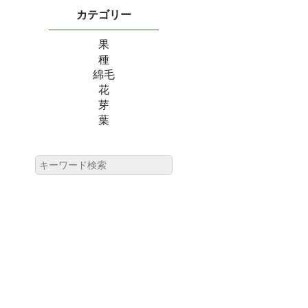
カテゴリー
果
種
綿毛
花
芽
葉