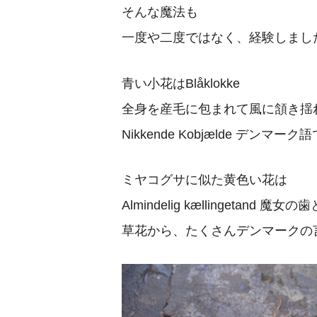
そんな魔法も
一度や二度ではなく、経験しまし
青い小花はBlåklokke
全身を産毛に包まれて風に頷き揺
Nikkende Kobjælde デ
ミヤコグサに似た黄色い花は
Almindelig kællingetand 
草花から、たくさんデンマークの