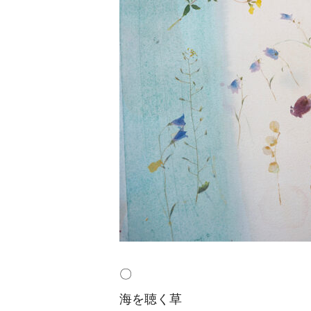
〇
海を聴く草